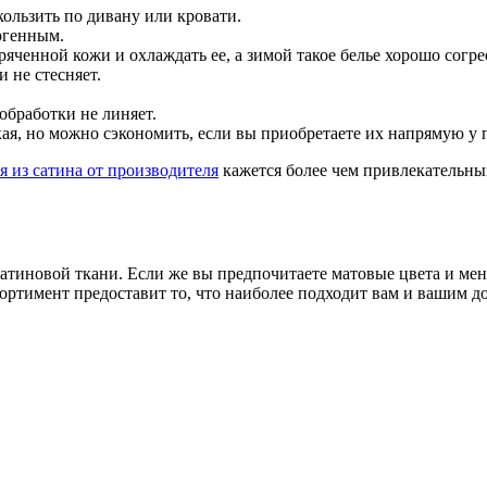
кользить по дивану или кровати.
ргенным.
яченной кожи и охлаждать ее, а зимой такое белье хорошо согре
и не стесняет.
обработки не линяет.
я, но можно сэкономить, если вы приобретаете их напрямую у п
я из сатина от производителя
кажется более чем привлекательны
сатиновой ткани. Если же вы предпочитаете матовые цвета и ме
сортимент предоставит то, что наиболее подходит вам и вашим д