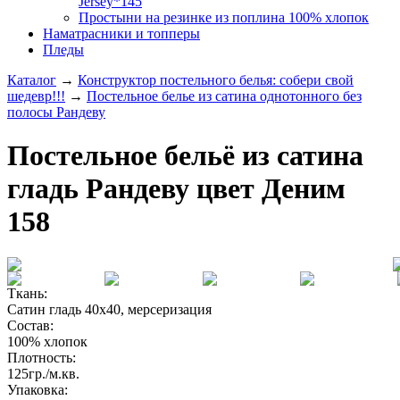
Jersey*145
Простыни на резинке из поплина 100% хлопок
Наматрасники и топперы
Пледы
Каталог
→
Конструктор постельного белья: собери свой
шедевр!!!
→
Постельное белье из сатина однотонного без
полосы Рандеву
Постельное бельё из сатина
гладь Рандеву цвет Деним
158
Ткань:
Сатин гладь 40х40, мерсеризация
Состав:
100% хлопок
Плотность:
125гр./м.кв.
Упаковка: