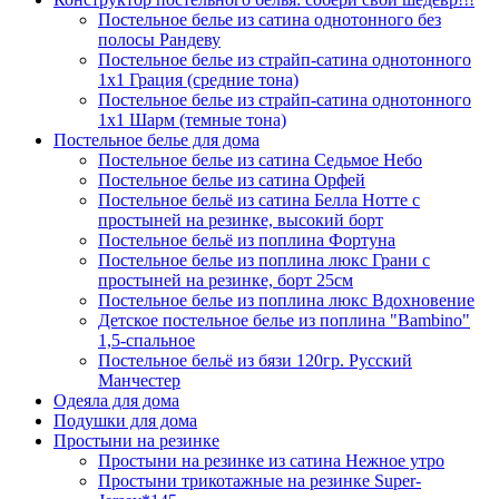
Постельное белье из сатина однотонного без
полосы Рандеву
Постельное белье из страйп-сатина однотонного
1х1 Грация (средние тона)
Постельное белье из страйп-сатина однотонного
1х1 Шарм (темные тона)
Постельное белье для дома
Постельное белье из сатина Седьмое Небо
Постельное белье из сатина Орфей
Постельное бельё из сатина Белла Нотте с
простыней на резинке, высокий борт
Постельное бельё из поплина Фортуна
Постельное белье из поплина люкс Грани с
простыней на резинке, борт 25см
Постельное белье из поплина люкс Вдохновение
Детское постельное белье из поплина "Bambino"
1,5-спальное
Постельное бельё из бязи 120гр. Русский
Манчестер
Одеяла для дома
Подушки для дома
Простыни на резинке
Простыни на резинке из сатина Нежное утро
Простыни трикотажные на резинке Super-