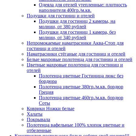
Одеяла для отелей утепленные: плотность
наполнителя 400гр./м.кв.
Подушки для гостиниц и отелей
Подушки для гостиниц 2 камеры, на
молнии, от 380 рублей
Подушки для гостиниц 1 камера, без
молнии, от 340 рублей
Непромокаемые наматрасники Аква-Стоп для
гостиниц и отелей
Наматрасники стёганые для гостиниц и отелей
Белые махровые полотенца для гостиниц и отелей
Цветные махровые полотенца для гостиниц и
отелей
Полотенца цветные Гостиница люкс без
бордюра
Полотенца цветные 380гр./м.кв. бордюр
Греция
Полотенца цветные 460гр./м.кв. бордюр
Соты
Коврики Ножки белые
Халаты
Покрывала
Полотенца вафельные 100% хлопок цветные и
отбеленные
Конструктор постельного белья: собери свой шедевр!!!