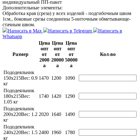
индивидуальный ПП-пакет
Дополнительные элементы:
Обработка края (среза) у всех изделий - подгибочным швом
1см., боковые срезы соединены 5-ниточным обметывающе-
стачным швом.
Написать в Max
Написать в Telegram
Написать в
Whatsapp
Цена
Цена
Цена
опт
опт
опт
Размер
от
от
от
Кол-во
2000
20000
50000
a
a
a
Пододеяльник
150х215
Вес: 0.9
1470
1200
1090
кг
Пододеяльник
180х215
Вес:
1740
1420
1290
1.05 кг
Пододеяльник
200х220
Вес: 1.2
2020
1640
1490
кг
Пододеяльник
240х220
Вес: 1.5
2400
1960
1780
кг