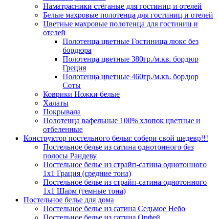
Наматрасники стёганые для гостиниц и отелей
Белые махровые полотенца для гостиниц и отелей
Цветные махровые полотенца для гостиниц и
отелей
Полотенца цветные Гостиница люкс без
бордюра
Полотенца цветные 380гр./м.кв. бордюр
Греция
Полотенца цветные 460гр./м.кв. бордюр
Соты
Коврики Ножки белые
Халаты
Покрывала
Полотенца вафельные 100% хлопок цветные и
отбеленные
Конструктор постельного белья: собери свой шедевр!!!
Постельное белье из сатина однотонного без
полосы Рандеву
Постельное белье из страйп-сатина однотонного
1х1 Грация (средние тона)
Постельное белье из страйп-сатина однотонного
1х1 Шарм (темные тона)
Постельное белье для дома
Постельное белье из сатина Седьмое Небо
Постельное белье из сатина Орфей