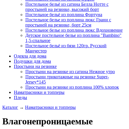
Постельное бельё из сатина Белла Нотте с
простыней на резинке, высокий борт
Постельное бельё из поплина Фортуна
Постельное белье из поплина люкс Грани с
простыней на резинке, борт 25см
Постельное белье из поплина люкс Вдохновение
Детское постельное белье из поплина "Bambino"
1,5-спальное
Постельное бельё из бязи 120гр. Русский
Манчестер
Одеяла для дома
Подушки для дома
Простыни на резинке
Простыни на резинке из сатина Нежное утро
Простыни трикотажные на резинке Super-
Jersey*145
Простыни на резинке из поплина 100% хлопок
Наматрасники и топперы
Пледы
Каталог
→
Наматрасники и топперы
Влагонепроницаемые