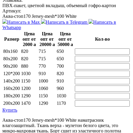
Упаковка:
ПВХ-пакет, цветной вкладыш, объемный гофро-картон
Артикул:
Аква-стоп170 Jersey-mesh*100 White
Написать в Max
Написать в Telegram
Написать в
Whatsapp
Цена
Цена
Цена
Размер
опт от
опт от
опт от
Кол-во
2000
a
20000
a
50000
a
80х160
820
715
650
80х200
820
715
650
90х200
880
770
700
120*200
1030
910
820
140х200
1150
1000
910
160х200
1200
1060
960
180х200
1290
1150
1030
200х200
1470
1290
1170
Купить
Аква-стоп170 Jersey-mesh*100 White наматрасник
влагозащитный. Ткань верха - мулетон белого цвета, это
микро-махровая ткань. Борт сшит из эластичного полотна