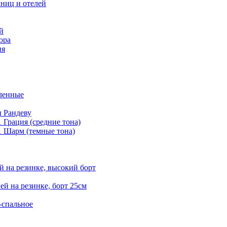
ниц и отелей
й
юра
ия
еленные
ы Рандеву
 Грация (средние тона)
1 Шарм (темные тона)
й на резинке, высокий борт
ей на резинке, борт 25см
-спальное