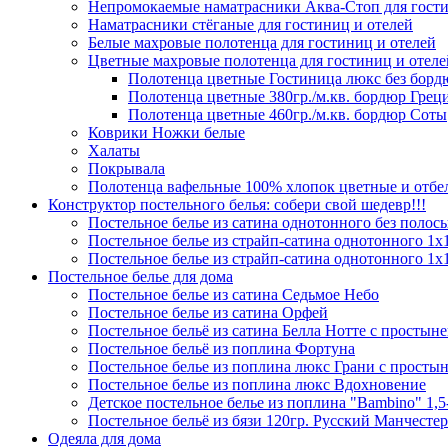
Непромокаемые наматрасники Аква-Стоп для гости
Наматрасники стёганые для гостиниц и отелей
Белые махровые полотенца для гостиниц и отелей
Цветные махровые полотенца для гостиниц и отеле
Полотенца цветные Гостиница люкс без борд
Полотенца цветные 380гр./м.кв. бордюр Грец
Полотенца цветные 460гр./м.кв. бордюр Соты
Коврики Ножки белые
Халаты
Покрывала
Полотенца вафельные 100% хлопок цветные и отб
Конструктор постельного белья: собери свой шедевр!!!
Постельное белье из сатина однотонного без полос
Постельное белье из страйп-сатина однотонного 1х1
Постельное белье из страйп-сатина однотонного 1х
Постельное белье для дома
Постельное белье из сатина Седьмое Небо
Постельное белье из сатина Орфей
Постельное бельё из сатина Белла Нотте с простыне
Постельное бельё из поплина Фортуна
Постельное белье из поплина люкс Грани с простын
Постельное белье из поплина люкс Вдохновение
Детское постельное белье из поплина "Bambino" 1,5
Постельное бельё из бязи 120гр. Русский Манчестер
Одеяла для дома