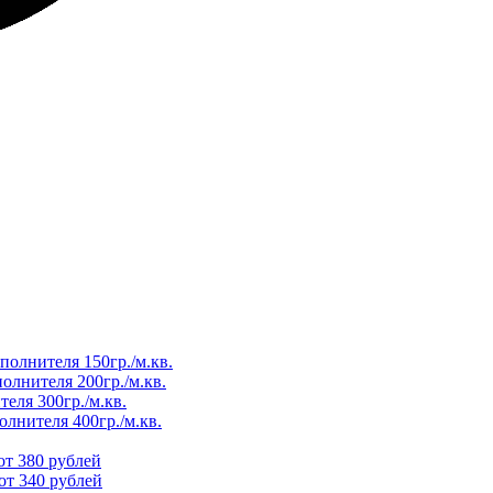
полнителя 150гр./м.кв.
олнителя 200гр./м.кв.
еля 300гр./м.кв.
олнителя 400гр./м.кв.
от 380 рублей
от 340 рублей