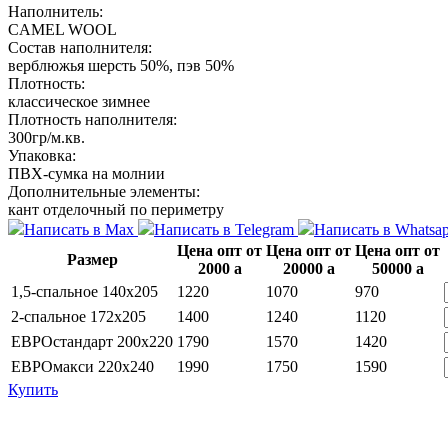
Наполнитель:
CAMEL WOOL
Состав наполнителя:
верблюжья шерсть 50%, пэв 50%
Плотность:
классическое зимнее
Плотность наполнителя:
300гр/м.кв.
Упаковка:
ПВХ-сумка на молнии
Дополнительные элементы:
кант отделочный по периметру
Написать в Max
Написать в Telegram
Написать в Whatsa
Цена опт от
Цена опт от
Цена опт от
Размер
2000
a
20000
a
50000
a
1,5-спальное 140х205
1220
1070
970
2-спальное 172х205
1400
1240
1120
ЕВРОстандарт 200х220
1790
1570
1420
ЕВРОмакси 220х240
1990
1750
1590
Купить