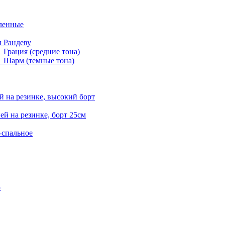
еленные
ы Рандеву
 Грация (средние тона)
1 Шарм (темные тона)
й на резинке, высокий борт
ей на резинке, борт 25см
-спальное
5