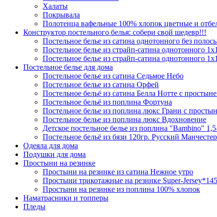
Халаты
Покрывала
Полотенца вафельные 100% хлопок цветные и отб
Конструктор постельного белья: собери свой шедевр!!!
Постельное белье из сатина однотонного без полос
Постельное белье из страйп-сатина однотонного 1х1
Постельное белье из страйп-сатина однотонного 1х
Постельное белье для дома
Постельное белье из сатина Седьмое Небо
Постельное белье из сатина Орфей
Постельное бельё из сатина Белла Нотте с простыне
Постельное бельё из поплина Фортуна
Постельное белье из поплина люкс Грани с простын
Постельное белье из поплина люкс Вдохновение
Детское постельное белье из поплина "Bambino" 1,5
Постельное бельё из бязи 120гр. Русский Манчестер
Одеяла для дома
Подушки для дома
Простыни на резинке
Простыни на резинке из сатина Нежное утро
Простыни трикотажные на резинке Super-Jersey*14
Простыни на резинке из поплина 100% хлопок
Наматрасники и топперы
Пледы