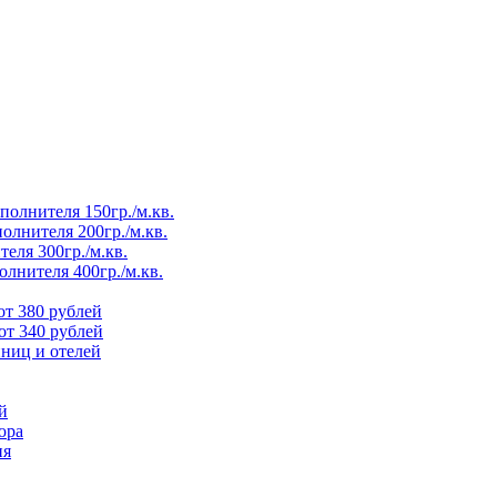
полнителя 150гр./м.кв.
олнителя 200гр./м.кв.
еля 300гр./м.кв.
олнителя 400гр./м.кв.
от 380 рублей
от 340 рублей
ниц и отелей
й
юра
ия