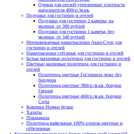
Одеяла для отелей утепленные: плотность
наполнителя 400гр./м.кв.
Подушки для гостиниц и отелей
Подушки для гостиниц 2 камеры, на
молнии, от 380 рублей
Подушки для гостиниц 1 камера, без
молнии, от 340 рублей
Непромокаемые наматрасники Аква-Стоп для
гостиниц и отелей
Наматрасники стёганые для гостиниц и отелей
Белые махровые полотенца для гостиниц и отелей
Цветные махровые полотенца для гостиниц и
отелей
Полотенца цветные Гостиница люкс без
бордюра
Полотенца цветные 380гр./м.кв. бордюр
Греция
Полотенца цветные 460гр./м.кв. бордюр
Соты
Коврики Ножки белые
Халаты
Покрывала
Полотенца вафельные 100% хлопок цветные и
отбеленные
Конструктор постельного белья: собери свой шедевр!!!