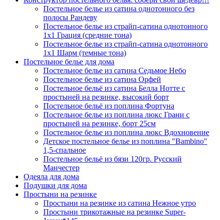
Постельное белье из сатина однотонного без
полосы Рандеву
Постельное белье из страйп-сатина однотонного
1х1 Грация (средние тона)
Постельное белье из страйп-сатина однотонного
1х1 Шарм (темные тона)
Постельное белье для дома
Постельное белье из сатина Седьмое Небо
Постельное белье из сатина Орфей
Постельное бельё из сатина Белла Нотте с
простыней на резинке, высокий борт
Постельное бельё из поплина Фортуна
Постельное белье из поплина люкс Грани с
простыней на резинке, борт 25см
Постельное белье из поплина люкс Вдохновение
Детское постельное белье из поплина "Bambino"
1,5-спальное
Постельное бельё из бязи 120гр. Русский
Манчестер
Одеяла для дома
Подушки для дома
Простыни на резинке
Простыни на резинке из сатина Нежное утро
Простыни трикотажные на резинке Super-