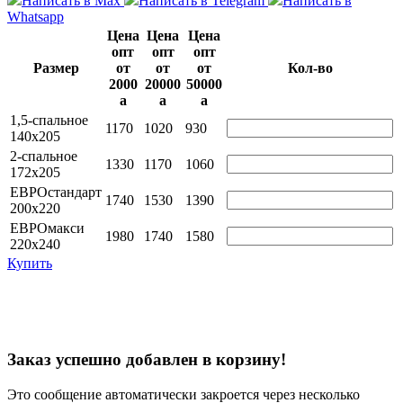
Написать в Max
Написать в Telegram
Написать в
Whatsapp
Цена
Цена
Цена
опт
опт
опт
Размер
от
от
от
Кол-во
2000
20000
50000
a
a
a
1,5-спальное
1170
1020
930
140х205
2-спальное
1330
1170
1060
172х205
ЕВРОстандарт
1740
1530
1390
200х220
ЕВРОмакси
1980
1740
1580
220х240
Купить
Заказ успешно добавлен в корзину!
Это сообщение автоматически закроется через несколько