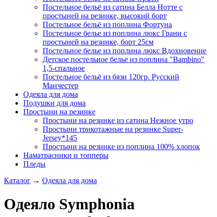
Постельное бельё из сатина Белла Нотте с
простыней на резинке, высокий борт
Постельное бельё из поплина Фортуна
Постельное белье из поплина люкс Грани с
простыней на резинке, борт 25см
Постельное белье из поплина люкс Вдохновение
Детское постельное белье из поплина "Bambino"
1,5-спальное
Постельное бельё из бязи 120гр. Русский
Манчестер
Одеяла для дома
Подушки для дома
Простыни на резинке
Простыни на резинке из сатина Нежное утро
Простыни трикотажные на резинке Super-
Jersey*145
Простыни на резинке из поплина 100% хлопок
Наматрасники и топперы
Пледы
Каталог
→
Одеяла для дома
Одеяло Symphonia