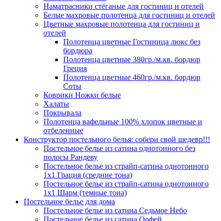
Наматрасники стёганые для гостиниц и отелей
Белые махровые полотенца для гостиниц и отелей
Цветные махровые полотенца для гостиниц и
отелей
Полотенца цветные Гостиница люкс без
бордюра
Полотенца цветные 380гр./м.кв. бордюр
Греция
Полотенца цветные 460гр./м.кв. бордюр
Соты
Коврики Ножки белые
Халаты
Покрывала
Полотенца вафельные 100% хлопок цветные и
отбеленные
Конструктор постельного белья: собери свой шедевр!!!
Постельное белье из сатина однотонного без
полосы Рандеву
Постельное белье из страйп-сатина однотонного
1х1 Грация (средние тона)
Постельное белье из страйп-сатина однотонного
1х1 Шарм (темные тона)
Постельное белье для дома
Постельное белье из сатина Седьмое Небо
Постельное белье из сатина Орфей