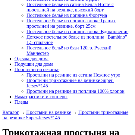
Постельное бельё из сатина Белла Нотте с
простыней на резинке, высокий борт
Постельное бельё из поплина Фортуна
Постельное белье из поплина люкс Грани с
простыней на резинке, борт 25см
Постельное белье из поплина люкс Вдохновение
Детское постельное белье из поплина "Bambino"
1,5-спальное
Постельное бельё из бязи 120гр. Русский
Манчестер
Одеяла для дома
Подушки для дома
Простыни на резинке
Простыни на резинке из сатина Нежное утро
Простыни трикотажные на резинке Super-
Jersey*145
Простыни на резинке из поплина 100% хлопок
Наматрасники и топперы
Пледы
Каталог
→
Простыни на резинке
→
Простыни трикотажные
на резинке Super-Jersey*145
Трикотажная простыня на