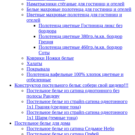
Наматрасники стёганые для гостиниц и отелей
Белые махровые полотенца для гостиниц и отелей
Цветные махровые полотенца для гостиниц и
отелей
Полотенца цветные Гостиница люкс без
бордюра
Полотенца цветные 380гр./м.кв. бордюр
Греция
Полотенца цветные 460гр./м.кв. бордюр
Соты
Коврики Ножки белые
Халаты
Покрывала
Полотенца вафельные 100% хлопок цветные и
отбеленные
Конструктор постельного белья: собери свой шедевр!!!
Постельное белье из сатина однотонного без
полосы Рандеву
Постельное белье из страйп-сатина однотонного
1х1 Грация (средние тона)
Постельное белье из страйп-сатина однотонного
1х1 Шарм (темные тона)
Постельное белье для дома
Постельное белье из сатина Седьмое Небо
Постельное белье из сатина Орфей