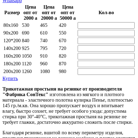
Whatsapp
Цена
Цена
Цена
Размер
опт от
опт от
опт от
Кол-во
2000
a
20000
a
50000
a
80х160
530
465
420
90х200
690
610
550
120*200
840
740
670
140х200
925
795
720
160х200
1050
910
820
180х200
1120
960
870
200х200
1260
1080
980
Купить
Трикотажная простыня на резинке от производителя
"Фабрика СонТекс"
изготовлена из мягкого и плотного
материала - эластичного полотна кулирка Пенье, плотностью
145 гр./м.кв. Она хорошо пропускает воздух и впитывает
влагу, быстро сохнет, не требует особого ухода: допустима
стирка при 30°-40°C, трикотажная простыня на резинке не
требует глажки, достаточно аккуратно сложить после стирки.
Благодаря резинке, вшитой по всему периметру изделия,