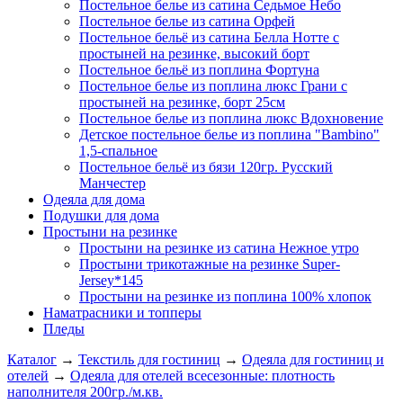
Постельное белье из сатина Седьмое Небо
Постельное белье из сатина Орфей
Постельное бельё из сатина Белла Нотте с
простыней на резинке, высокий борт
Постельное бельё из поплина Фортуна
Постельное белье из поплина люкс Грани с
простыней на резинке, борт 25см
Постельное белье из поплина люкс Вдохновение
Детское постельное белье из поплина "Bambino"
1,5-спальное
Постельное бельё из бязи 120гр. Русский
Манчестер
Одеяла для дома
Подушки для дома
Простыни на резинке
Простыни на резинке из сатина Нежное утро
Простыни трикотажные на резинке Super-
Jersey*145
Простыни на резинке из поплина 100% хлопок
Наматрасники и топперы
Пледы
Каталог
→
Текстиль для гостиниц
→
Одеяла для гостиниц и
отелей
→
Одеяла для отелей всесезонные: плотность
наполнителя 200гр./м.кв.