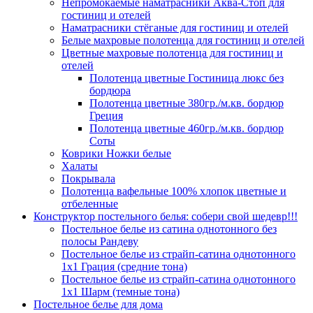
Непромокаемые наматрасники Аква-Стоп для
гостиниц и отелей
Наматрасники стёганые для гостиниц и отелей
Белые махровые полотенца для гостиниц и отелей
Цветные махровые полотенца для гостиниц и
отелей
Полотенца цветные Гостиница люкс без
бордюра
Полотенца цветные 380гр./м.кв. бордюр
Греция
Полотенца цветные 460гр./м.кв. бордюр
Соты
Коврики Ножки белые
Халаты
Покрывала
Полотенца вафельные 100% хлопок цветные и
отбеленные
Конструктор постельного белья: собери свой шедевр!!!
Постельное белье из сатина однотонного без
полосы Рандеву
Постельное белье из страйп-сатина однотонного
1х1 Грация (средние тона)
Постельное белье из страйп-сатина однотонного
1х1 Шарм (темные тона)
Постельное белье для дома