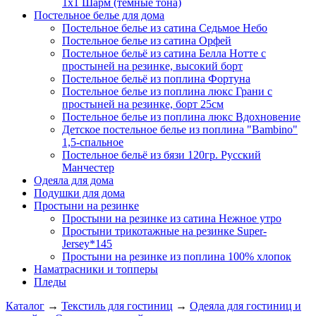
1х1 Шарм (темные тона)
Постельное белье для дома
Постельное белье из сатина Седьмое Небо
Постельное белье из сатина Орфей
Постельное бельё из сатина Белла Нотте с
простыней на резинке, высокий борт
Постельное бельё из поплина Фортуна
Постельное белье из поплина люкс Грани с
простыней на резинке, борт 25см
Постельное белье из поплина люкс Вдохновение
Детское постельное белье из поплина "Bambino"
1,5-спальное
Постельное бельё из бязи 120гр. Русский
Манчестер
Одеяла для дома
Подушки для дома
Простыни на резинке
Простыни на резинке из сатина Нежное утро
Простыни трикотажные на резинке Super-
Jersey*145
Простыни на резинке из поплина 100% хлопок
Наматрасники и топперы
Пледы
Каталог
→
Текстиль для гостиниц
→
Одеяла для гостиниц и