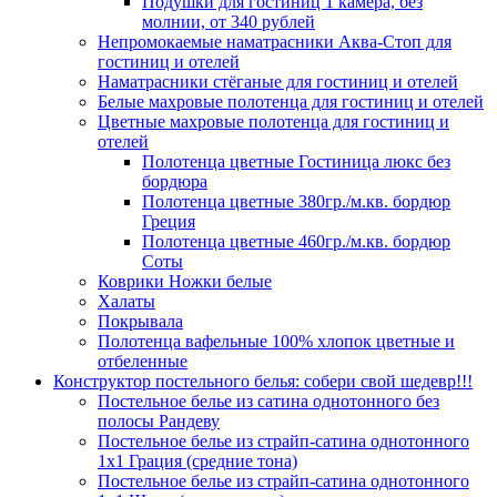
Подушки для гостиниц 1 камера, без
молнии, от 340 рублей
Непромокаемые наматрасники Аква-Стоп для
гостиниц и отелей
Наматрасники стёганые для гостиниц и отелей
Белые махровые полотенца для гостиниц и отелей
Цветные махровые полотенца для гостиниц и
отелей
Полотенца цветные Гостиница люкс без
бордюра
Полотенца цветные 380гр./м.кв. бордюр
Греция
Полотенца цветные 460гр./м.кв. бордюр
Соты
Коврики Ножки белые
Халаты
Покрывала
Полотенца вафельные 100% хлопок цветные и
отбеленные
Конструктор постельного белья: собери свой шедевр!!!
Постельное белье из сатина однотонного без
полосы Рандеву
Постельное белье из страйп-сатина однотонного
1х1 Грация (средние тона)
Постельное белье из страйп-сатина однотонного